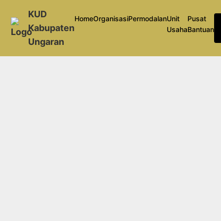
KUD
Home
Organisasi
Permodalan
Unit
Pusat
Kabupaten
Usaha
Bantuan
Ungaran