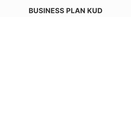
BUSINESS PLAN KUD
Kerjasama BBM
1
Kerjasama Strategis Dengan Pertamina -
> Distribusi BBM
Kerjasama PDAM
2
Kerjasama Pengelolaan Air Tawar
Masyarakat
Permodalan Usaha
3
Pengembangan Sektor Ekonomi
Produktif Anggota